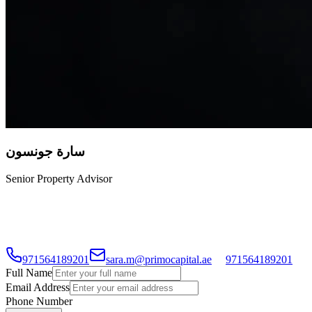
سارة جونسون
Senior Property Advisor
سارة متخصصة في فرص الاستثمار العقاري في جميع أنحاء دبي،
مع خبرة خاصة في التطويرات تحت الإنشاء والعقارات ذات العائد
المرتفع.
971564189201
sara.m@primocapital.ae
971564189201
Full Name
Email Address
Phone Number